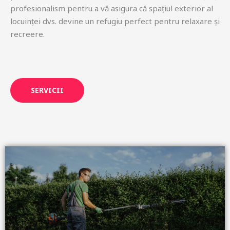
profesionalism pentru a vă asigura că spațiul exterior al
locuinței dvs. devine un refugiu perfect pentru relaxare și
recreere.
SERVICII